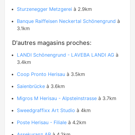
Sturzenegger Metzgerei
à 2.9km
Banque Raiffeisen Neckertal Schönengrund
à
3.1km
D'autres magasins proches:
LANDI Schönengrund - LAVEBA LANDI AG
à
3.4km
Coop Pronto Herisau
à 3.5km
Saienbrücke
à 3.6km
Migros M Herisau - Alpsteinstrasse
à 3.7km
Sweedgraffixx Art Studio
à 4km
Poste Herisau - Filiale
à 4.2km
Assekuranz AR
à 4.2km