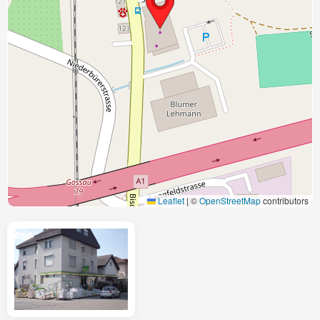
Leaflet
|
©
OpenStreetMap
contributors