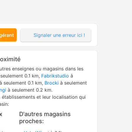
gérant
Signaler une erreur ici !
roximité
utres enseignes ou magasins dans les
seulement 0.1 km,
Fabrikstudio
à
à seulement 0.1 km,
Brocki
à seulement
ngi
à seulement 0.2 km.
s établissements et leur localisation qui
sin:
x
D'autres magasins
proches: