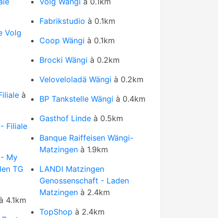
ale
Volg Wängi
à 0.1km
Fabrikstudio
à 0.1km
le Volg
Coop Wängi
à 0.1km
Brocki Wängi
à 0.2km
Veloveloladä Wängi
à 0.2km
iliale
à
BP Tankstelle Wängi
à 0.4km
Gasthof Linde
à 0.5km
 Filiale
Banque Raiffeisen Wängi-
Matzingen
à 1.9km
 - My
len TG
LANDI Matzingen
Genossenschaft - Laden
Matzingen
à 2.4km
à 4.1km
TopShop
à 2.4km