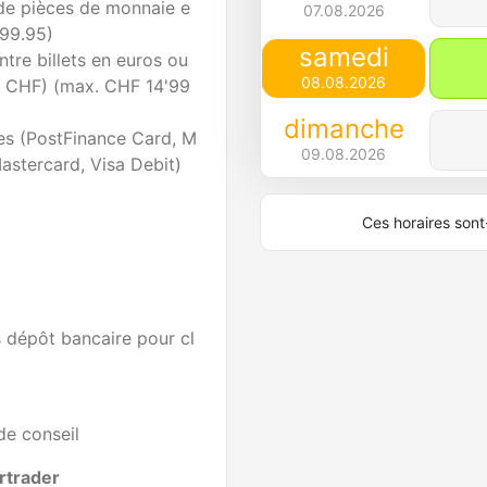
 de pièces de monnaie e
07.08.2026
99.95)
samedi
re billets en euros ou
08.08.2026
re CHF) (max. CHF 14'99
dimanche
es (PostFinance Card, M
09.08.2026
astercard, Visa Debit)
Ces horaires sont-
s dépôt bancaire pour cl
de conseil
rtrader