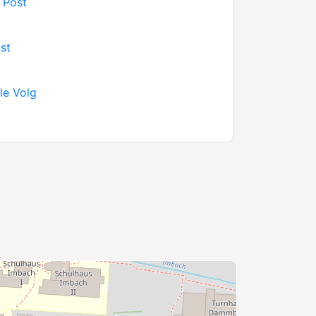
 Post
st
ale Volg