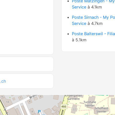
Poste Matzingen - My
Service
à 4.1km
Poste Sirnach - My Po
Service
à 4.7km
Poste Balterswil - Fili
à 5.1km
.ch