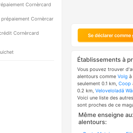
prépaiement Cornèrcard
à prépaiement Cornèrcar
crédit Cornèrcard
Se déclarer comme 
uichet
Établissements à p
Vous pouvez trouver d'a
alentours comme
Volg
à 
seulement 0.1 km,
Coop
0.2 km,
Veloveloladä Wä
Voici une liste des autre
sont proches de ce maga
Même enseigne au
alentours: