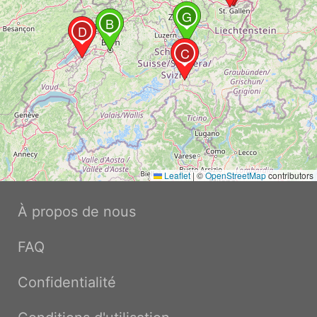
G
B
D
C
Leaflet
|
©
OpenStreetMap
contributors
À propos de nous
FAQ
Confidentialité