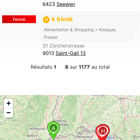
6423
Seewen
k kiosk
Fermé
H
Alimentation & Shopping > Kiosque,
Presse
31 Zürcherstrasse
9013
Saint-Gall 13
Résultats
1
8
sur
1177
au total
+
−
A
H
E
F