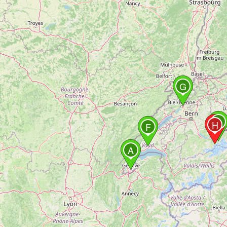
G
D
H
F
A