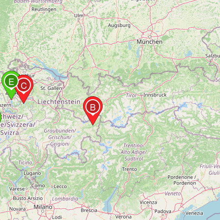
E
C
B