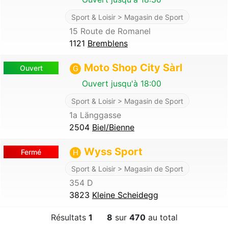
Sport & Loisir > Magasin de Sport
15 Route de Romanel
1121
Bremblens
Moto Shop City Sàrl
Ouvert
G
Ouvert jusqu'à 18:00
Sport & Loisir > Magasin de Sport
1a Länggasse
2504
Biel/Bienne
Wyss Sport
Fermé
H
Sport & Loisir > Magasin de Sport
354 D
3823
Kleine Scheidegg
Résultats
1
8
sur
470
au total