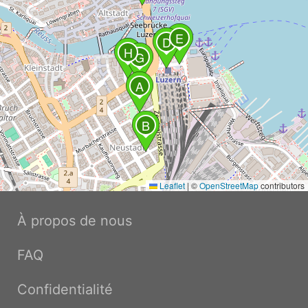
E
D
H
G
A
B
Leaflet
|
©
OpenStreetMap
contributors
À propos de nous
FAQ
Confidentialité