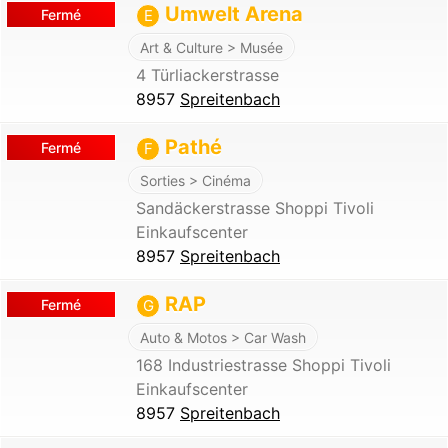
Umwelt Arena
Fermé
E
Art & Culture > Musée
4 Türliackerstrasse
8957
Spreitenbach
Pathé
Fermé
F
Sorties > Cinéma
Sandäckerstrasse Shoppi Tivoli
Einkaufscenter
8957
Spreitenbach
RAP
Fermé
G
Auto & Motos > Car Wash
168 Industriestrasse Shoppi Tivoli
Einkaufscenter
8957
Spreitenbach