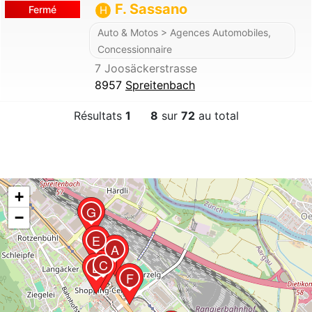
F. Sassano
Fermé
H
Auto & Motos > Agences Automobiles,
Concessionnaire
7 Joosäckerstrasse
8957
Spreitenbach
Résultats
1
8
sur
72
au total
+
G
−
E
A
C
B
F