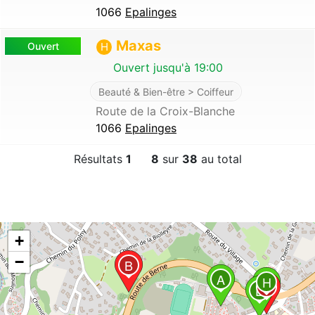
1066
Epalinges
Maxas
Ouvert
H
Ouvert jusqu'à 19:00
Beauté & Bien-être > Coiffeur
Route de la Croix-Blanche
1066
Epalinges
Résultats
1
8
sur
38
au total
+
−
B
A
H
G
E