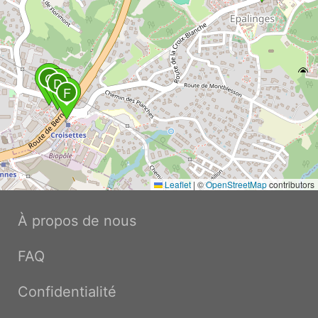
C
D
F
Leaflet
|
©
OpenStreetMap
contributors
À propos de nous
FAQ
Confidentialité