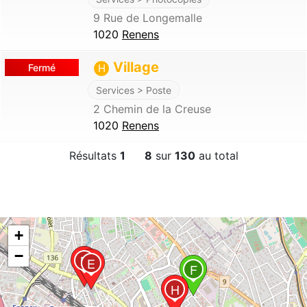
9 Rue de Longemalle
1020
Renens
Village
Fermé
H
Services > Poste
2 Chemin de la Creuse
1020
Renens
Résultats
1
8
sur
130
au total
+
−
B
E
F
H