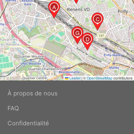
A
C
G
D
Leaflet
|
©
OpenStreetMap
contributors
À propos de nous
FAQ
Confidentialité