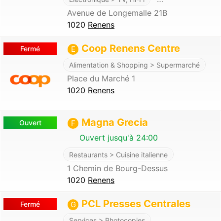
Avenue de Longemalle 21B
1020
Renens
Coop Renens Centre
Fermé
E
Alimentation & Shopping > Supermarché
Place du Marché 1
1020
Renens
Magna Grecia
Ouvert
F
Ouvert jusqu'à 24:00
Restaurants > Cuisine italienne
1 Chemin de Bourg-Dessus
1020
Renens
PCL Presses Centrales
Fermé
G
Services > Photocopies