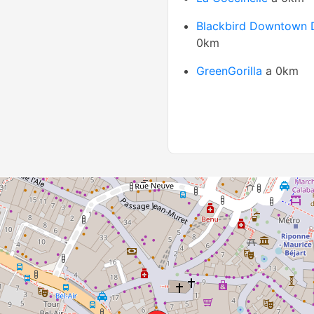
Blackbird Downtown 
0km
GreenGorilla
a 0km