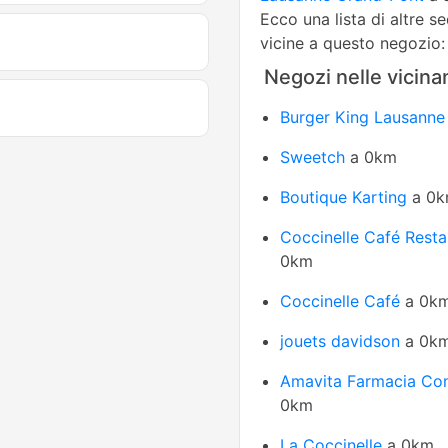
Ecco una lista di altre s
vicine a questo negozio:
Negozi nelle vicina
Burger King Lausanne
Sweetch
a 0km
Boutique Karting
a 0
Coccinelle Café Resta
0km
Coccinelle Café
a 0k
jouets davidson
a 0k
Amavita Farmacia Co
0km
La Coccinelle
a 0km