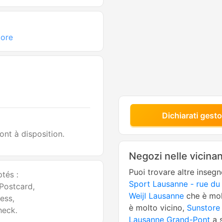
a
tore
Dichiarati gesto
ont à disposition.
Negozi nelle vicina
Puoi trovare altre inseg
tés :
Sport Lausanne - rue du
 Postcard,
Weijl Lausanne
che è mol
ess,
è molto vicino,
Sunstore
heck.
Lausanne Grand-Pont
a s