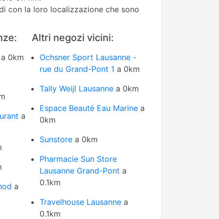
edi con la loro localizzazione che sono
nze:
Altri negozi vicini:
a 0km
Ochsner Sport Lausanne -
rue du Grand-Pont 1
a 0km
Tally Weijl Lausanne
a 0km
km
Espace Beauté Eau Marine
a
urant
a
0km
Sunstore
a 0km
m
Pharmacie Sun Store
m
Lausanne Grand-Pont
a
0.1km
nod
a
Travelhouse Lausanne
a
0.1km