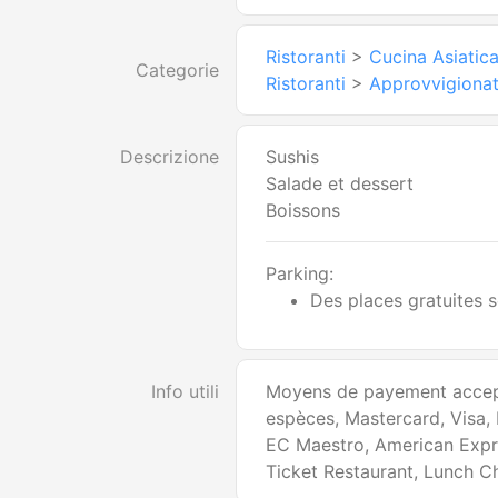
Ristoranti
>
Cucina Asiatic
Categorie
Ristoranti
>
Approvvigiona
Descrizione
Sushis
Salade et dessert
Boissons
Parking:
Des places gratuites s
Info utili
Moyens de payement accep
espèces, Mastercard, Visa,
EC Maestro, American Expr
Ticket Restaurant, Lunch C