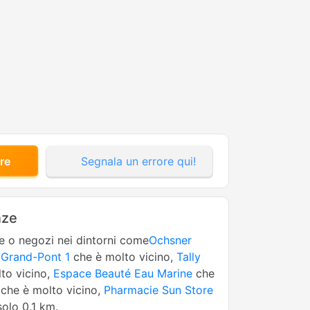
re
Segnala un errore qui!
nze
ne o negozi nei dintorni come
Ochsner
 Grand-Pont 1
che è molto vicino,
Tally
to vicino,
Espace Beauté Eau Marine
che
che è molto vicino,
Pharmacie Sun Store
olo 0.1 km.