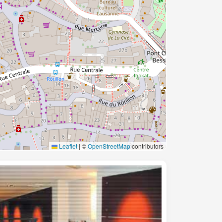
Leaflet
|
©
OpenStreetMap
contributors