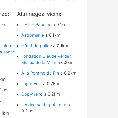
nze:
Altri negozi vicini:
0km
L'Effet Papillon
a 0.1km
Astromanie
a 0.1km
énale de
Hôtel de police
a 0.1km
Lausanne
Fondation Claude Verdan
Musée de la Main
a 0.2km
km
À la Pomme de Pin
a 0.2km
1km
Lapin Vert
a 0.2km
.1km
Copytrend
a 0.2km
on
service sante publique
a
0.2km
.1km