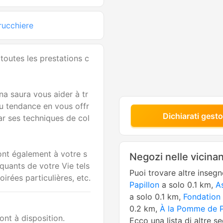
rucchiere
toutes les prestations c
na saura vous aider à tr
u tendance en vous offr
Dichiarati gesto
par ses techniques de col
nt également à votre s
Negozi nelle vicina
uants de votre Vie tels
Puoi trovare altre inseg
oirées particulières, etc.
Papillon
a solo 0.1 km,
A
a solo 0.1 km,
Fondation
0.2 km,
À la Pomme de P
ont à disposition.
Ecco una lista di altre s