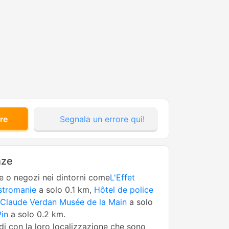
re
Segnala un errore qui!
nze
ne o negozi nei dintorni come
L'Effet
stromanie
a solo 0.1 km,
Hôtel de police
 Claude Verdan Musée de la Main
a solo
in
a solo 0.2 km.
edi con la loro localizzazione che sono