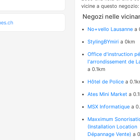
vicine a questo negozio:
Negozi nelle vicina
nes.ch
No+vello Lausanne
a 
StylingBYmiri
a 0km
Office d'instruction p
l'arrondissement de 
a 0.1km
Hôtel de Police
a 0.1
Ates Mini Market
a 0.
MSX Informatique
a 0
Maxximum Sonorisati
(Installation Location
Dépannage Vente)
a 0