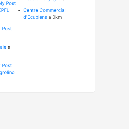
My Post
EPFL
Centre Commercial
d'Ecublens
a 0km
 Post
ale
a
 Post
grolino