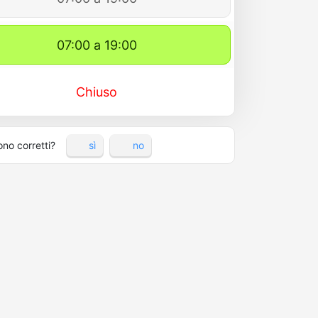
07:00 a 19:00
Chiuso
ono corretti?
sì
no