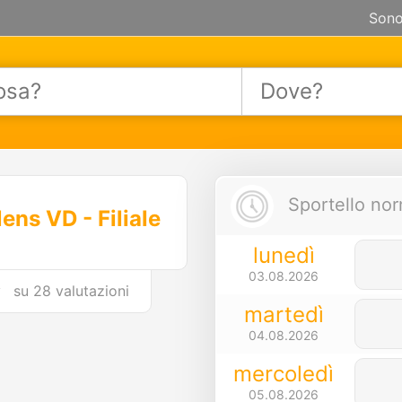
Sono
Sportello nor
ens VD - Filiale
lunedì
03.08.2026
su
28 valutazioni
martedì
04.08.2026
mercoledì
05.08.2026