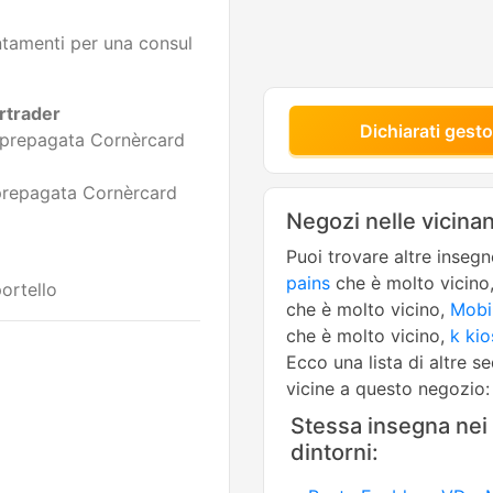
tamenti per una consul
rtrader
Dichiarati gesto
 prepagata Cornèrcard
 prepagata Cornèrcard
Negozi nelle vicina
Puoi trovare altre inseg
pains
che è molto vicino
portello
che è molto vicino,
Mobi
che è molto vicino,
k ki
Ecco una lista di altre s
vicine a questo negozio:
Stessa insegna nei
dintorni: