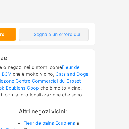
re
Segnala un errore qui!
nze
ne o negozi nei dintorni come
Fleur de
,
BCV
che è molto vicino,
Cats and Dogs
lezone Centre Commercial du Croset
osk Ecublens Coop
che è molto vicino.
edi con la loro localizzazione che sono
Altri negozi vicini:
Fleur de pains Ecublens
a