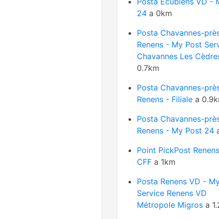
Posta Ecublens VD - 
24
a 0km
Posta Chavannes-prè
Renens - My Post Ser
Chavannes Les Cèdre
0.7km
Posta Chavannes-prè
Renens - Filiale
a 0.9
Posta Chavannes-prè
Renens - My Post 24
a
Point PickPost Renen
CFF
a 1km
Posta Renens VD - My
Service Renens VD
Métropole Migros
a 1