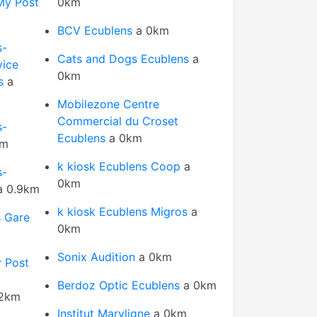
My Post
0km
BCV Ecublens
a 0km
s-
Cats and Dogs Ecublens
a
vice
0km
s
a
Mobilezone Centre
Commercial du Croset
s-
Ecublens
a 0km
km
k kiosk Ecublens Coop
a
s-
0km
 0.9km
k kiosk Ecublens Migros
a
s Gare
0km
Sonix Audition
a 0km
 Post
Berdoz Optic Ecublens
a 0km
.2km
Institut Maryligne
a 0km