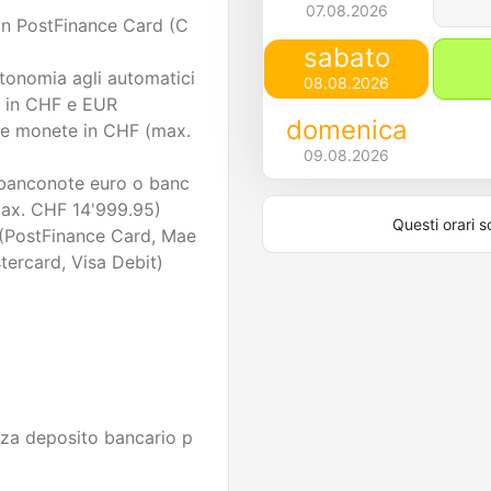
07.08.2026
con PostFinance Card (C
sabato
utonomia agli automatici
08.08.2026
i in CHF e EUR
domenica
e monete in CHF (max.
09.08.2026
banconote euro o banc
max. CHF 14'999.95)
Questi orari s
 (PostFinance Card, Mae
tercard, Visa Debit)
nza deposito bancario p