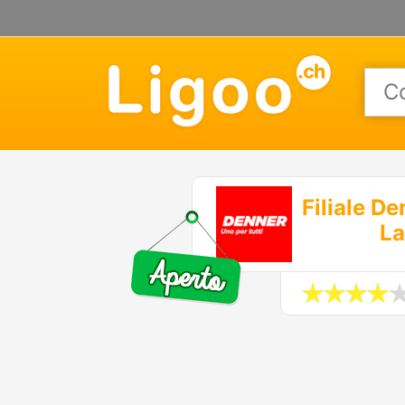
Filiale D
La