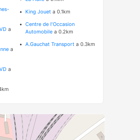
nes-
King Jouet
a 0.1km
Centre de l'Occasion
 VD
a
Automobile
a 0.2km
A.Gauchat Transport
a 0.3km
anne
a
 VD
a
4km