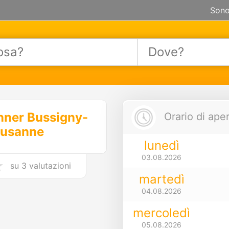
Sono
enner Bussigny-
Orario di aper
usanne
lunedì
03.08.2026
su
3 valutazioni
martedì
04.08.2026
mercoledì
05.08.2026