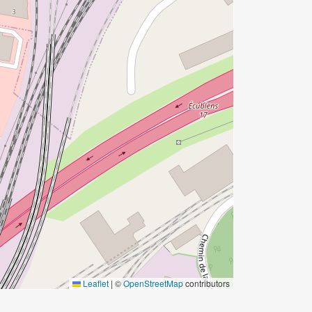
Leaflet
|
©
OpenStreetMap
contributors