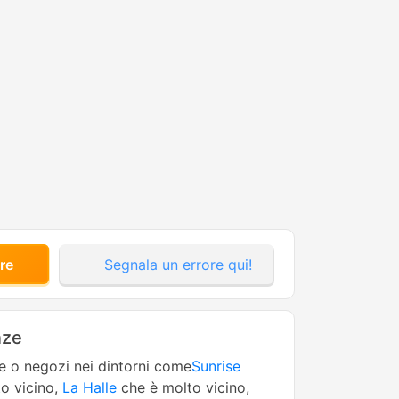
re
Segnala un errore qui!
nze
ne o negozi nei dintorni come
Sunrise
o vicino,
La Halle
che è molto vicino,