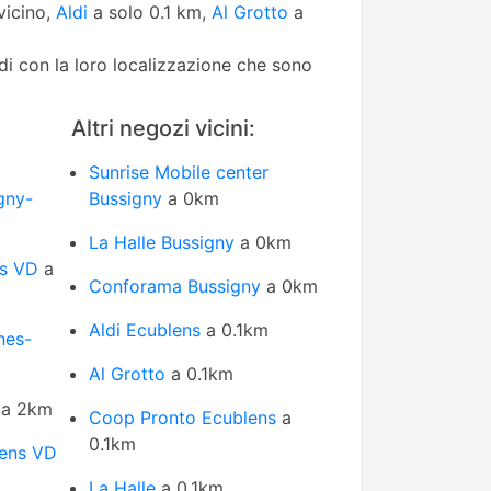
vicino,
Aldi
a solo 0.1 km,
Al Grotto
a
edi con la loro localizzazione che sono
Altri negozi vicini:
Sunrise Mobile center
gny-
Bussigny
a 0km
La Halle Bussigny
a 0km
ns VD
a
Conforama Bussigny
a 0km
Aldi Ecublens
a 0.1km
nes-
Al Grotto
a 0.1km
a 2km
Coop Pronto Ecublens
a
0.1km
lens VD
La Halle
a 0.1km