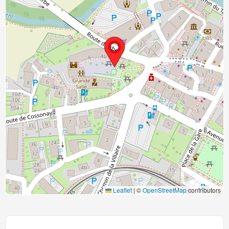
Leaflet
|
©
OpenStreetMap
contributors