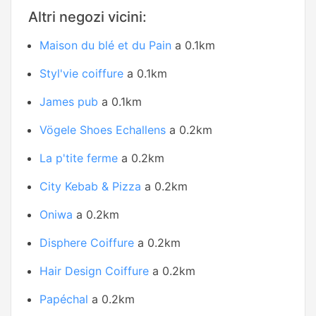
Altri negozi vicini:
Maison du blé et du Pain
a 0.1km
Styl'vie coiffure
a 0.1km
James pub
a 0.1km
Vögele Shoes Echallens
a 0.2km
La p'tite ferme
a 0.2km
City Kebab & Pizza
a 0.2km
Oniwa
a 0.2km
Disphere Coiffure
a 0.2km
Hair Design Coiffure
a 0.2km
Papéchal
a 0.2km