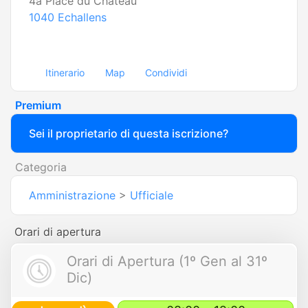
4a Place du Château
1040
Echallens
Itinerario
Map
Condividi
Premium
Sei il proprietario di questa iscrizione?
Categoria
Amministrazione
>
Ufficiale
Orari di apertura
Orari di Apertura (1º Gen al 31º
Dic)