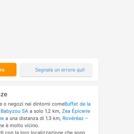
re
Segnala un errore qui!
nze
ne o negozi nei dintorni come
Buffet de la
,
Babyzou SA
a solo 1.2 km,
Zea Épicerie
me
a una distanza di 1.3 km,
Rovéréaz –
e è molto vicino.
edi con la loro localizzazione che sono