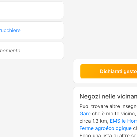
rucchiere
l momento
Dichiarati gesto
Negozi nelle vicina
Puoi trovare altre inseg
Gare
che è molto vicino
circa 1.3 km,
EMS le Ho
Ferme agroécologique
ch
Ecco una lista di altre s