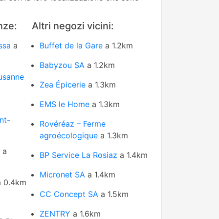
nze:
Altri negozi vicini:
ssa
a
Buffet de la Gare
a 1.2km
Babyzou SA
a 1.2km
usanne
Zea Épicerie
a 1.3km
EMS le Home
a 1.3km
nt-
Rovéréaz – Ferme
agroécologique
a 1.3km
a
BP Service La Rosiaz
a 1.4km
Micronet SA
a 1.4km
 0.4km
CC Concept SA
a 1.5km
ZENTRY
a 1.6km