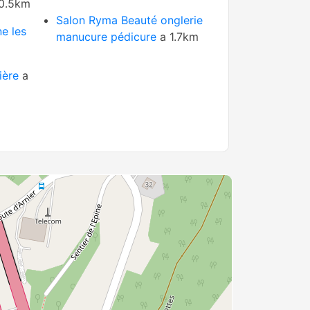
0.5km
Salon Ryma Beauté onglerie
e les
manucure pédicure
a 1.7km
ière
a