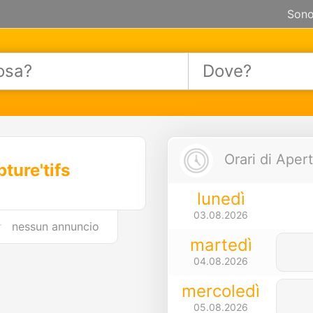
Sono
Orari di Apert
ture'tifs
lunedì
03.08.2026
nessun annuncio
martedì
04.08.2026
mercoledì
05.08.2026