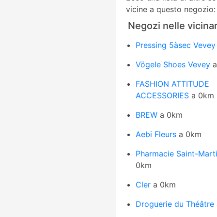
vicine a questo negozio:
Negozi nelle vicina
Pressing 5àsec Vevey
Vögele Shoes Vevey
a
FASHION ATTITUDE
ACCESSORIES
a 0km
BREW
a 0km
Aebi Fleurs
a 0km
Pharmacie Saint-Mart
0km
Cler
a 0km
Droguerie du Théâtre