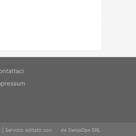
ontattaci
mpressum
o
| Servizio editato con
da
SwissOps SRL