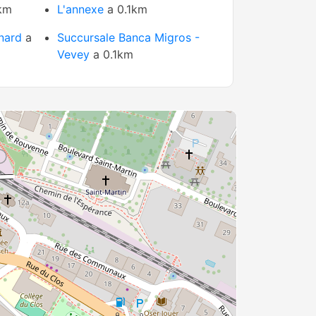
km
L'annexe
a 0.1km
nard
a
Succursale Banca Migros -
Vevey
a 0.1km