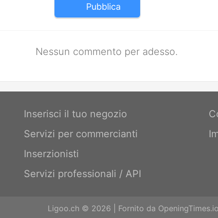
Pubblica
Nessun commento per adesso.
Inserisci il tuo negozio
C
Servizi per commercianti
I
Inserzionisti
Servizi professionali / API
Ligoo.ch © 2026 | Fornito da
OpeningTimes.i