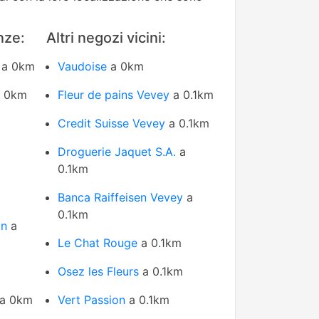
nze:
Altri negozi vicini:
a 0km
Vaudoise
a 0km
 0km
Fleur de pains Vevey
a 0.1km
Credit Suisse Vevey
a 0.1km
Droguerie Jaquet S.A.
a
0.1km
Banca Raiffeisen Vevey
a
0.1km
in
a
Le Chat Rouge
a 0.1km
Osez les Fleurs
a 0.1km
a 0km
Vert Passion
a 0.1km