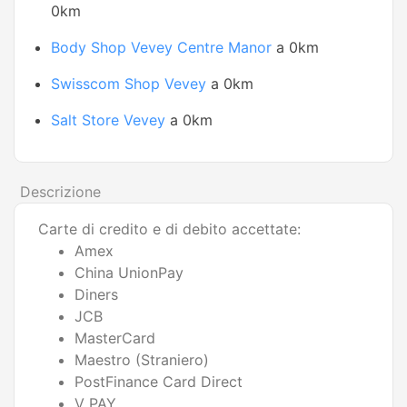
0km
Body Shop Vevey Centre Manor
a 0km
Swisscom Shop Vevey
a 0km
Salt Store Vevey
a 0km
Descrizione
Carte di credito e di debito accettate:
Amex
China UnionPay
Diners
JCB
MasterCard
Maestro (Straniero)
PostFinance Card Direct
V PAY