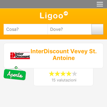
InterDiscount Vevey St.
Antoine
15 valutazioni