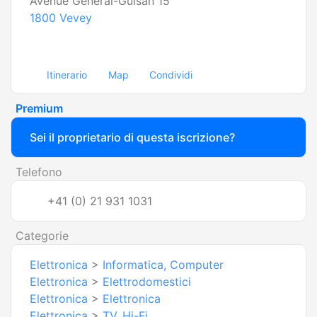
Avenue Général-Guisan 15
1800
Vevey
Itinerario
Map
Condividi
Premium
Sei il proprietario di questa iscrizione?
Telefono
+41 (0) 21 931 1031
Categorie
Elettronica
>
Informatica, Computer
Elettronica
>
Elettrodomestici
Elettronica
>
Elettronica
Elettronica
>
TV, Hi-Fi