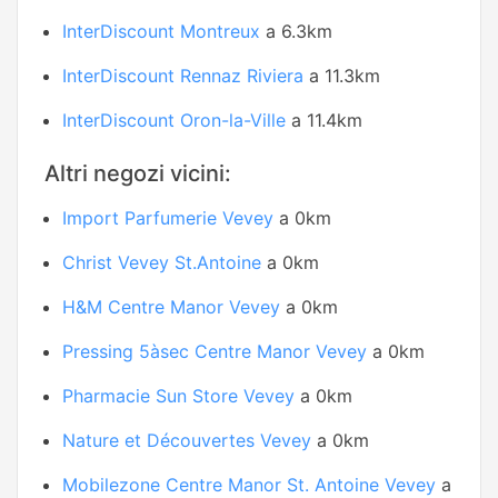
InterDiscount Montreux
a 6.3km
InterDiscount Rennaz Riviera
a 11.3km
InterDiscount Oron-la-Ville
a 11.4km
Altri negozi vicini:
Import Parfumerie Vevey
a 0km
Christ Vevey St.Antoine
a 0km
H&M Centre Manor Vevey
a 0km
Pressing 5àsec Centre Manor Vevey
a 0km
Pharmacie Sun Store Vevey
a 0km
Nature et Découvertes Vevey
a 0km
Mobilezone Centre Manor St. Antoine Vevey
a