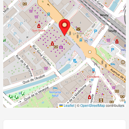
Leaflet
|
©
OpenStreetMap
contributors