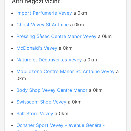
Altri negozi vicini:
Import Parfumerie Vevey
a 0km
Christ Vevey St.Antoine
a 0km
Pressing 5àsec Centre Manor Vevey
a 0km
McDonald's Vevey
a 0km
Nature et Découvertes Vevey
a 0km
Mobilezone Centre Manor St. Antoine Vevey
a
0km
Body Shop Vevey Centre Manor
a 0km
Swisscom Shop Vevey
a 0km
Salt Store Vevey
a 0km
Ochsner Sport Vevey - avenue Général-