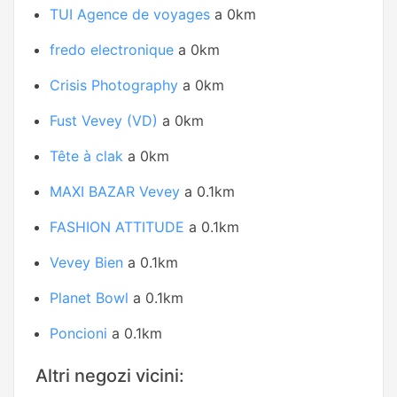
TUI Agence de voyages
a 0km
fredo electronique
a 0km
Crisis Photography
a 0km
Fust Vevey (VD)
a 0km
Tête à clak
a 0km
MAXI BAZAR Vevey
a 0.1km
FASHION ATTITUDE
a 0.1km
Vevey Bien
a 0.1km
Planet Bowl
a 0.1km
Poncioni
a 0.1km
Altri negozi vicini: