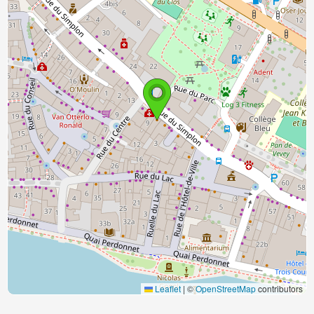
Leaflet
|
©
OpenStreetMap
contributors