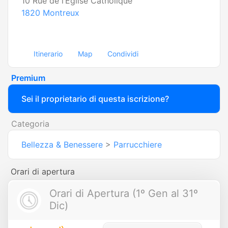
10 Rue de l’Eglise Catholique
1820
Montreux
Itinerario
Map
Condividi
Premium
Sei il proprietario di questa iscrizione?
Categoria
Bellezza & Benessere
>
Parrucchiere
Orari di apertura
Orari di Apertura (1º Gen al 31º
Dic)