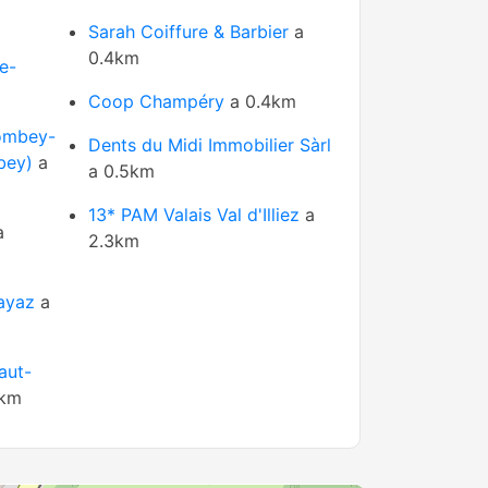
Sarah Coiffure & Barbier
a
0.4km
e-
Coop Champéry
a 0.4km
lombey-
Dents du Midi Immobilier Sàrl
bey)
a
a 0.5km
13* PAM Valais Val d'Illiez
a
a
2.3km
ayaz
a
aut-
8km