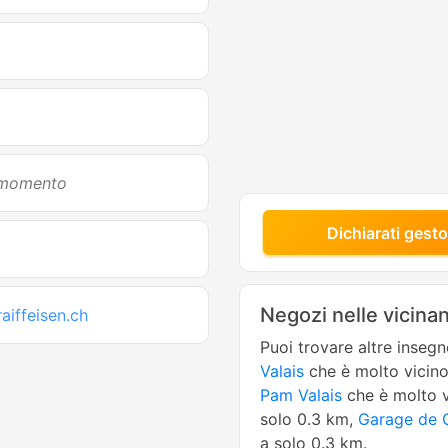
l momento
Dichiarati gesto
Negozi nelle vicina
aiffeisen.ch
Puoi trovare altre inseg
Valais
che è molto vicin
Pam Valais
che è molto v
solo 0.3 km,
Garage de 
a solo 0.3 km.