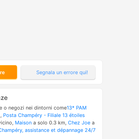
re
Segnala un errore qui!
nze
ne o negozi nei dintorni come
13* PAM
o,
Posta Champéry - Filiale 13 étoiles
icino,
Maison
a solo 0.3 km,
Chez Joe
a
Champéry, assistance et dépannage 24/7