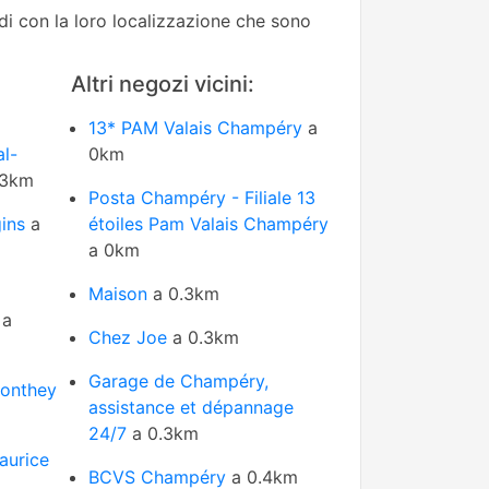
edi con la loro localizzazione che sono
Altri negozi vicini:
13* PAM Valais Champéry
a
al-
0km
.3km
Posta Champéry - Filiale 13
ins
a
étoiles Pam Valais Champéry
a 0km
Maison
a 0.3km
a
Chez Joe
a 0.3km
Garage de Champéry,
Monthey
assistance et dépannage
24/7
a 0.3km
aurice
BCVS Champéry
a 0.4km