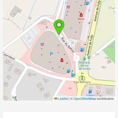
Leaflet
|
©
OpenStreetMap
contributors