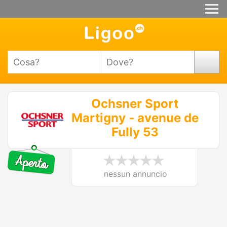
Ochsner Sport
Martigny - avenue de
Fully 53
nessun annuncio