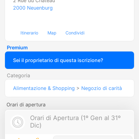
2 Rue du Château
2000
Neuenburg
Itinerario
Map
Condividi
Premium
Sei il proprietario di questa iscrizione?
Categoria
Alimentazione & Shopping
>
Negozio di carità
Orari di apertura
Orari di Apertura (1º Gen al 31º
Dic)