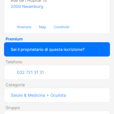
Rue de l'Hôpital 15
2000
Neuenburg
Itinerario
Map
Condividi
Premium
Sei il proprietario di questa iscrizione?
Telefono
032 721 31 31
Categoria
Salute & Medicina
>
Oculista
Gruppo