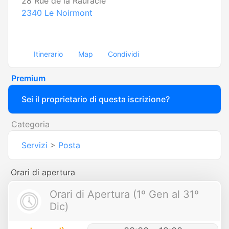
28 Rue de la Rauracie
2340
Le Noirmont
Itinerario
Map
Condividi
Premium
Sei il proprietario di questa iscrizione?
Categoria
Servizi
>
Posta
Orari di apertura
Orari di Apertura (1º Gen al 31º
Dic)