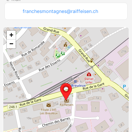
franchesmontagnes@raiffeisen.ch
+
−