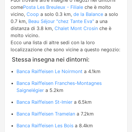
Puoi trovare altre insegne o negozi nei dintorni
come
Posta Les Breuleux - Filiale
che è molto
vicino,
Coop
a solo 0.3 km,
de la Balance
a solo
0.7 km,
Beau Séjour "chez Tante Eva"
a una
distanza di 3.8 km,
Chalet Mont Crosin
che è
molto vicino.
Ecco una lista di altre sedi con la loro
localizzazione che sono vicine a questo negozio:
Stessa insegna nei dintorni:
Banca Raiffeisen Le Noirmont
a 4.1km
Banca Raiffeisen Franches-Montagnes
Saignelégier
a 5.2km
Banca Raiffeisen St-Imier
a 6.5km
Banca Raiffeisen Tramelan
a 7.2km
Banca Raiffeisen Les Bois
a 8.4km