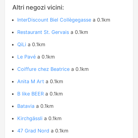
Altri negozi vicini:
InterDiscount Biel Collègegasse
a 0.1km
Restaurant St. Gervais
a 0.1km
QiLi
a 0.1km
Le Pavé
a 0.1km
Coiffure chez Beatrice
a 0.1km
Anita M Art
a 0.1km
B like BEER
a 0.1km
Batavia
a 0.1km
Kirchgässli
a 0.1km
47 Grad Nord
a 0.1km