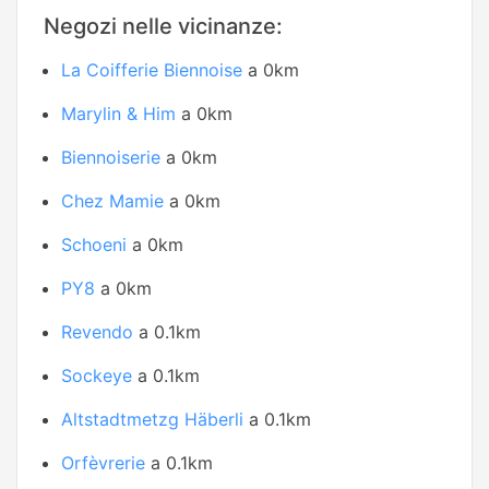
Negozi nelle vicinanze:
La Coifferie Biennoise
a 0km
Marylin & Him
a 0km
Biennoiserie
a 0km
Chez Mamie
a 0km
Schoeni
a 0km
PY8
a 0km
Revendo
a 0.1km
Sockeye
a 0.1km
Altstadtmetzg Häberli
a 0.1km
Orfèvrerie
a 0.1km