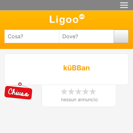
küBBan
nessun annuncio