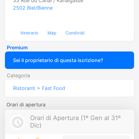
33 Rue du Canal / Kanalgasse
2502
Biel/Bienne
Itinerario
Map
Condividi
Premium
Sei il proprietario di questa iscrizione?
Categoria
Ristoranti
>
Fast Food
Orari di apertura
Orari di Apertura (1º Gen al 31º
Dic)