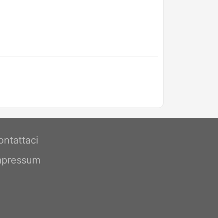
ontattaci
mpressum