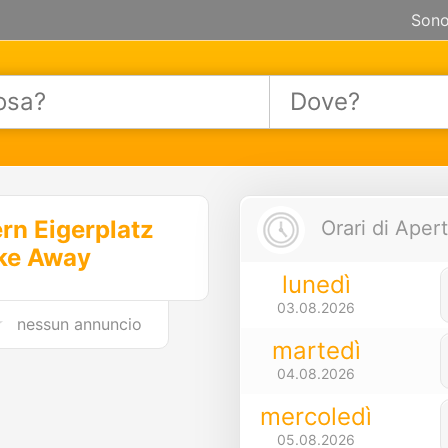
Sono
rn Eigerplatz
Orari di Apert
ke Away
lunedì
03.08.2026
nessun annuncio
martedì
04.08.2026
mercoledì
05.08.2026