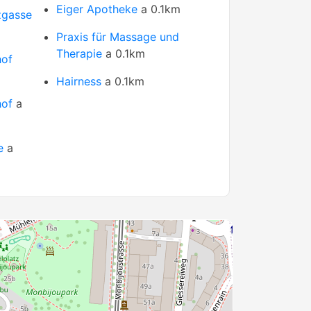
Eiger Apotheke
a 0.1km
zgasse
Praxis für Massage und
Therapie
a 0.1km
hof
Hairness
a 0.1km
hof
a
e
a