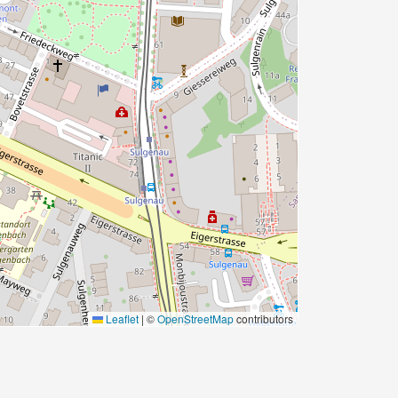
Leaflet
|
©
OpenStreetMap
contributors