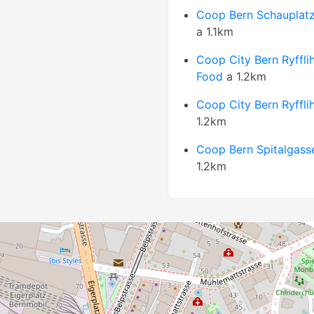
Coop Bern Schauplat
a 1.1km
Coop City Bern Ryffli
Food
a 1.2km
Coop City Bern Ryffli
1.2km
Coop Bern Spitalgass
1.2km