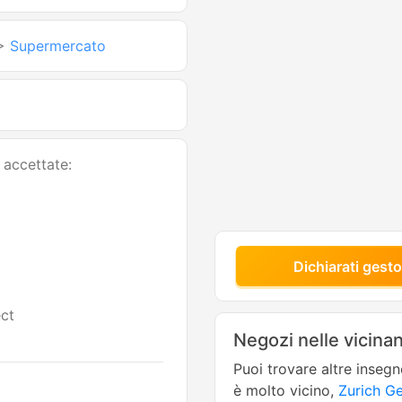
>
Supermercato
 accettate:
Dichiarati gesto
ct
Negozi nelle vicina
Puoi trovare altre inseg
è molto vicino,
Zurich G