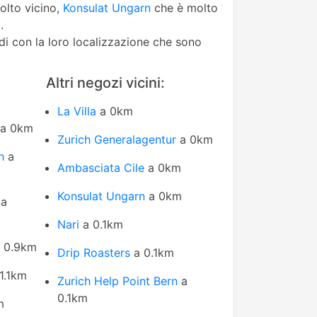
lto vicino,
Konsulat Ungarn
che è molto
.
edi con la loro localizzazione che sono
Altri negozi vicini:
La Villa
a 0km
a 0km
Zurich Generalagentur
a 0km
h
a
Ambasciata Cile
a 0km
Konsulat Ungarn
a 0km
a
Nari
a 0.1km
 0.9km
Drip Roasters
a 0.1km
1.1km
Zurich Help Point Bern
a
0.1km
m