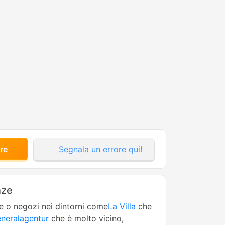
re
Segnala un errore qui!
nze
ne o negozi nei dintorni come
La Villa
che
eneralagentur
che è molto vicino,