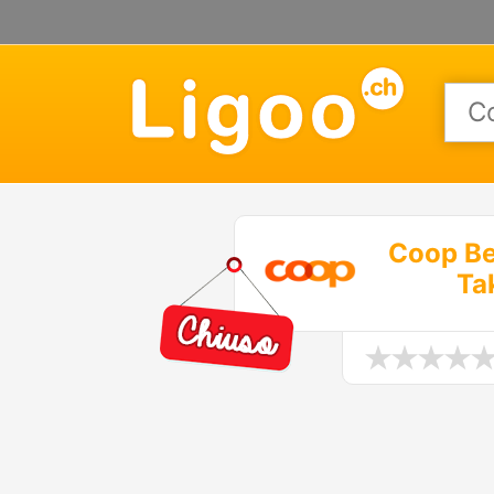
Coop Be
Ta