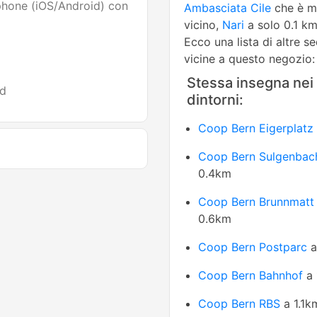
phone (iOS/Android) con
Ambasciata Cile
che è mo
vicino,
Nari
a solo 0.1 km
Ecco una lista di altre s
vicine a questo negozio:
Stessa insegna nei
id
dintorni:
Coop Bern Eigerplatz
Coop Bern Sulgenbac
0.4km
Coop Bern Brunnmatt
0.6km
Coop Bern Postparc
a
Coop Bern Bahnhof
a 
Coop Bern RBS
a 1.1k