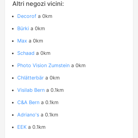
Altri negozi vicini:
Decorof
a 0km
Bürki
a 0km
Max
a 0km
Schaad
a 0km
Photo Vision Zumstein
a 0km
Chlätterbär
a 0km
Visilab Bern
a 0.1km
C&A Bern
a 0.1km
Adriano's
a 0.1km
EEK
a 0.1km