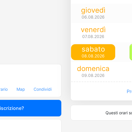
giovedì
06.08.2026
venerdì
07.08.2026
sabato
08.08.2026
domenica
09.08.2026
rario
Map
Condividi
Pre
 iscrizione?
Questi orari s