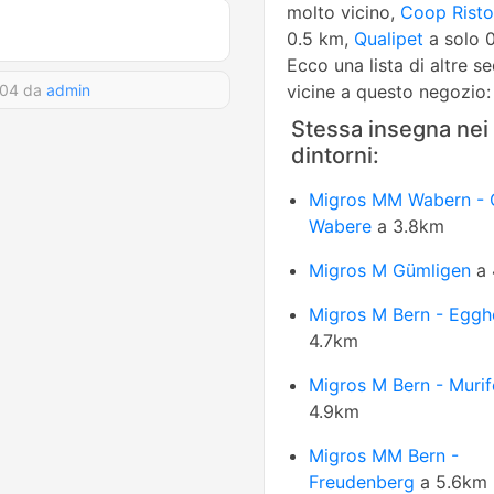
molto vicino,
Coop Risto
0.5 km,
Qualipet
a solo 0
Ecco una lista di altre s
:04 da
admin
vicine a questo negozio:
Stessa insegna nei
dintorni:
Migros MM Wabern - 
Wabere
a 3.8km
Migros M Gümligen
a 
Migros M Bern - Egghö
4.7km
Migros M Bern - Murif
4.9km
Migros MM Bern -
Freudenberg
a 5.6km