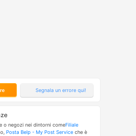
re
Segnala un errore qui!
nze
ne o negozi nei dintorni come
Filiale
no,
Posta Belp - My Post Service
che è