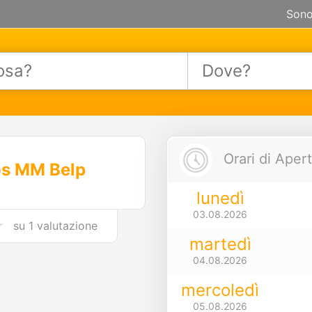
Sono
Orari di Apert
os MM Belp
lunedì
03.08.2026
su
1 valutazione
martedì
04.08.2026
mercoledì
05.08.2026