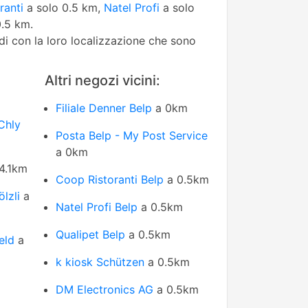
ranti
a solo 0.5 km,
Natel Profi
a solo
.5 km.
edi con la loro localizzazione che sono
Altri negozi vicini:
Filiale Denner Belp
a 0km
Chly
Posta Belp - My Post Service
a 0km
4.1km
Coop Ristoranti Belp
a 0.5km
lzli
a
Natel Profi Belp
a 0.5km
Qualipet Belp
a 0.5km
eld
a
k kiosk Schützen
a 0.5km
DM Electronics AG
a 0.5km