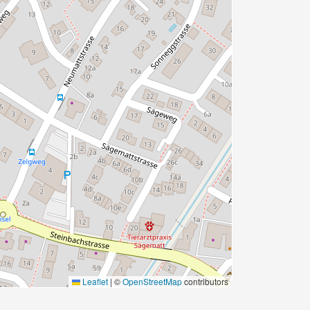
Leaflet
|
©
OpenStreetMap
contributors