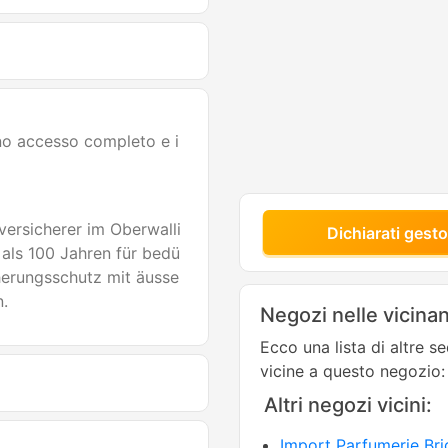
nno accesso completo e i
versicherer im Oberwalli
Dichiarati gesto
 als 100 Jahren für bedü
herungsschutz mit äusse
n.
Negozi nelle vicina
Ecco una lista di altre s
vicine a questo negozio:
Altri negozi vicini:
Import Parfumerie Bri