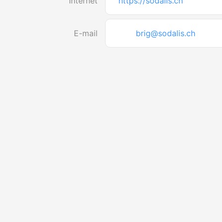
Internet
https://sodalis.ch
E-mail
brig@sodalis.ch