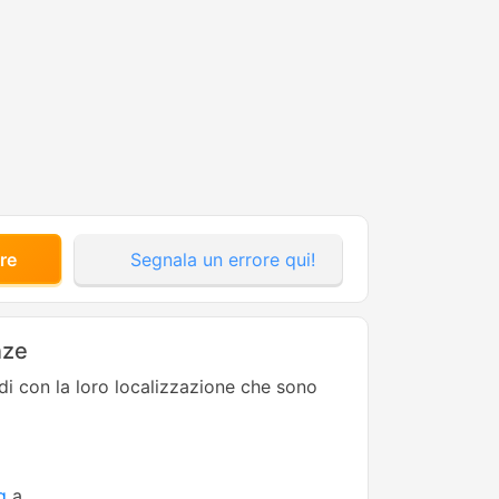
re
Segnala un errore qui!
nze
edi con la loro localizzazione che sono
g
a