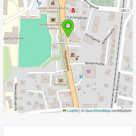
Leaflet
|
©
OpenStreetMap
contributors