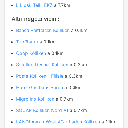
k kiosk Telli, EKZ
a 7.7km
Altri negozi vicini:
Banca Raiffeisen Kölliken
a 0.1km
TopPharm
a 0.1km
Coop Kölliken
a 0.1km
Satellite Denner Kölliken
a 0.2km
Posta Kölliken - Filiale
a 0.3km
Hotel Gasthaus Bären
a 0.4km
Migrolino Kölliken
a 0.7km
SOCAR Kölliken Nord A1
a 0.7km
LANDI Aarau-West AG - Laden Kölliken
a 1.1km