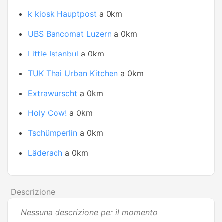
k kiosk Hauptpost
a 0km
UBS Bancomat Luzern
a 0km
Little Istanbul
a 0km
TUK Thai Urban Kitchen
a 0km
Extrawurscht
a 0km
Holy Cow!
a 0km
Tschümperlin
a 0km
Läderach
a 0km
Descrizione
Nessuna descrizione per il momento