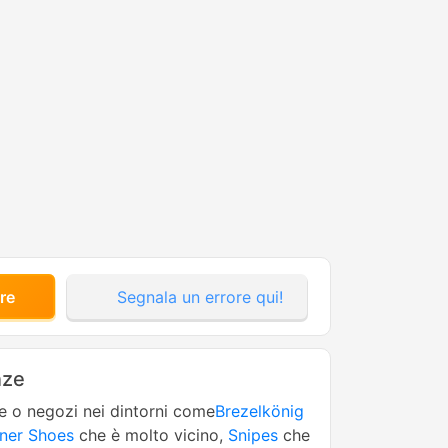
re
Segnala un errore qui!
nze
ne o negozi nei dintorni come
Brezelkönig
ner Shoes
che è molto vicino,
Snipes
che