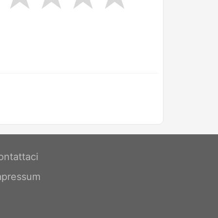
ontattaci
mpressum