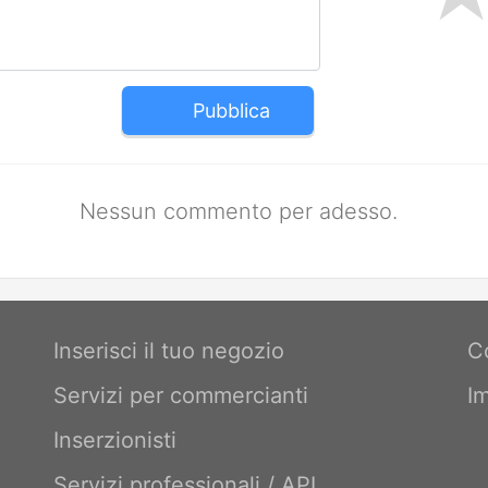
Pubblica
Nessun commento per adesso.
Inserisci il tuo negozio
C
Servizi per commercianti
I
Inserzionisti
Servizi professionali / API