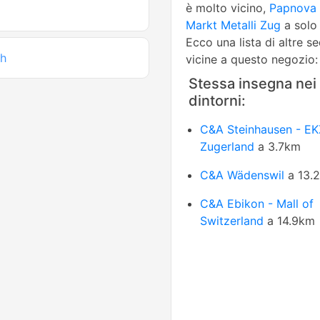
è molto vicino,
Papnova
Markt Metalli Zug
a solo 
Ecco una lista di altre s
ch
vicine a questo negozio:
Stessa insegna nei
dintorni:
C&A Steinhausen - EK
Zugerland
a 3.7km
C&A Wädenswil
a 13.
C&A Ebikon - Mall of
Switzerland
a 14.9km