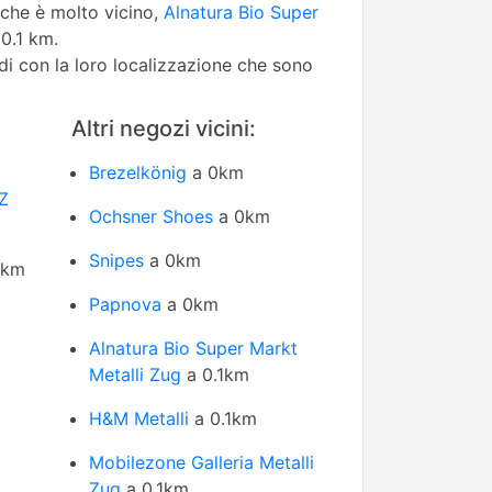
che è molto vicino,
Alnatura Bio Super
0.1 km.
edi con la loro localizzazione che sono
Altri negozi vicini:
Brezelkönig
a 0km
Z
Ochsner Shoes
a 0km
Snipes
a 0km
2km
Papnova
a 0km
Alnatura Bio Super Markt
Metalli Zug
a 0.1km
H&M Metalli
a 0.1km
Mobilezone Galleria Metalli
Zug
a 0.1km