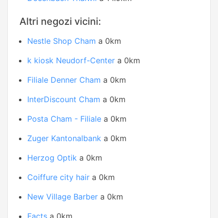
Altri negozi vicini:
Nestle Shop Cham
a 0km
k kiosk Neudorf-Center
a 0km
Filiale Denner Cham
a 0km
InterDiscount Cham
a 0km
Posta Cham - Filiale
a 0km
Zuger Kantonalbank
a 0km
Herzog Optik
a 0km
Coiffure city hair
a 0km
New Village Barber
a 0km
Facts
a 0km