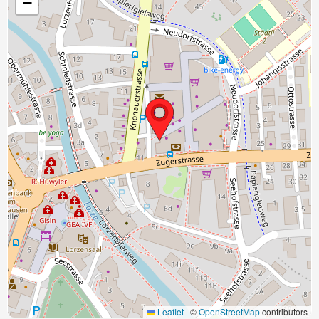
−
Leaflet
|
©
OpenStreetMap
contributors