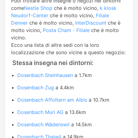
Puoi trovare altre insegne o negozi nei dintorni
come
Nestle Shop
che è molto vicino,
k kiosk
Neudorf-Center
che è molto vicino,
Filiale
Denner
che è molto vicino,
InterDiscount
che è
molto vicino,
Posta Cham - Filiale
che è molto
vicino.
Ecco una lista di altre sedi con la loro
localizzazione che sono vicine a questo negozio:
Stessa insegna nei dintorni:
Dosenbach Steinhausen
a 1.7km
Dosenbach Zug
a 4.4km
Dosenbach Affoltern am Albis
a 10.7km
Dosenbach Muri AG
a 13.6km
Dosenbach Wädenswil
a 14.5km
Dosenbach Thalwil
a 14.9km