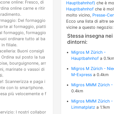
ncone online: Fresco, di
Hauptbahnhof)
che è mol
ina online carne e ritir
Hauptbahnhof
che è mol
 gradimento.
molto vicino,
Presse-Cen
ormaggio: Del formaggio
Ecco una lista di altre s
orte al formaggio, piatti
vicine a questo negozio:
al formaggio, formaggio
Stessa insegna nei
 puoi ordinare tutto al ba
dintorni:
in filiale.
celleria: Buoni consigli
Migros M Zürich -
 Ordina sul posto la tua
Hauptbahnhof
a 0.1k
oise, bourguignonne, arr
Migros M Zürich - Nie
ini, marinate o vassoi di
M-Express
a 0.4km
i.
e!: Scannerizza e paga i
Migros MMM Zürich - 
ente con lo smartphone.
0.4km
pesa più velocemente e f
Migros MMM Zürich -
Limmatplatz
a 1.1km
rvizio: I nostri collabor