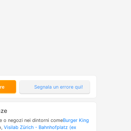
re
Segnala un errore qui!
nze
ne o negozi nei dintorni come
Burger King
o,
Visilab Zürich - Bahnhofplatz (ex