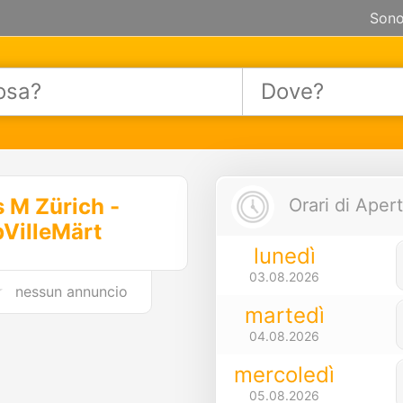
Sono
 M Zürich -
Orari di Apert
VilleMärt
lunedì
03.08.2026
nessun annuncio
martedì
04.08.2026
mercoledì
05.08.2026