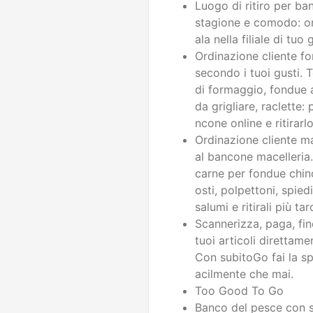
Luogo di ritiro per ba
stagione e comodo: ord
ala nella filiale di tuo
Ordinazione cliente f
secondo i tuoi gusti. T
di formaggio, fondue 
da grigliare, raclette:
ncone online e ritirarlo 
Ordinazione cliente ma
al bancone macelleria.
carne per fondue chin
osti, polpettoni, spied
salumi e ritirali più tard
Scannerizza, paga, fin
tuoi articoli direttam
Con subitoGo fai la s
acilmente che mai.
Too Good To Go
Banco del pesce con se