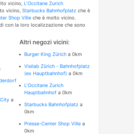
to vicino,
L'Occitane Zurich
to vicino,
Starbucks Bahnhofplatz
che è
ter Shop Ville
che è molto vicino.
edi con la loro localizzazione che sono
Altri negozi vicini:
Burger King Zürich
a 0km
Visilab Zürich - Bahnhofplatz
m
(ex Hauptbahnhof)
a 0km
derdorf
L'Occitane Zurich
Hauptbahnhof
a 0km
City
a
Starbucks Bahnhofplatz
a
0km
Presse-Center Shop Ville
a
0km