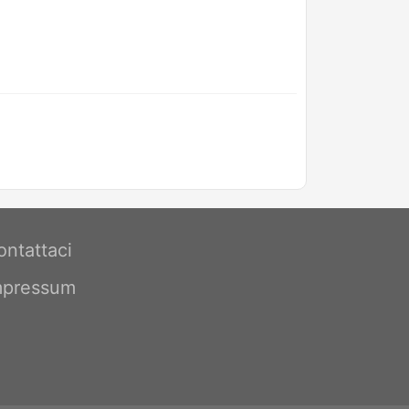
ontattaci
mpressum