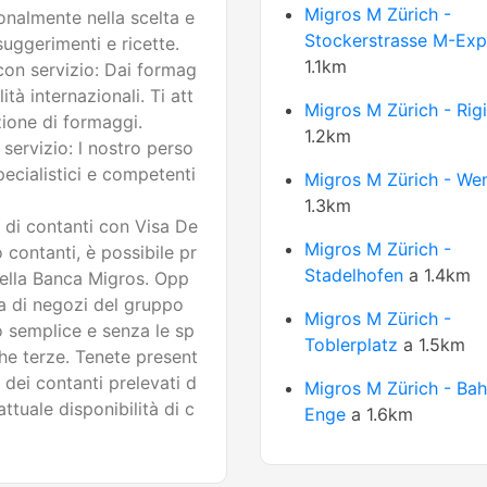
Migros M Zürich -
sonalmente nella scelta e
Stockerstrasse M-Exp
uggerimenti e ricette.
1.1km
on servizio: Dai formag
lità internazionali. Ti att
Migros M Zürich - Rigi
ione di formaggi.
1.2km
servizio: l nostro perso
specialistici e competenti
Migros M Zürich - We
1.3km
 di contanti con Visa De
Migros M Zürich -
contanti, è possibile pr
Stadelhofen
a 1.4km
della Banca Migros. Opp
ia di negozi del gruppo
Migros M Zürich -
 semplice e senza le sp
Toblerplatz
a 1.5km
he terze. Tenete present
 dei contanti prelevati d
Migros M Zürich - Ba
ttuale disponibilità di c
Enge
a 1.6km