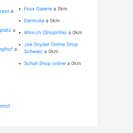
Foxx Galerie
a 0km
ress
a
Dermolia
a 0km
platz
a
iKlini.ch (ShopVille)
a 0km
Joe Snyder Online Shop
ngihof
a
Schweiz
a 0km
Schuh Shop online
a 0km
hnhof