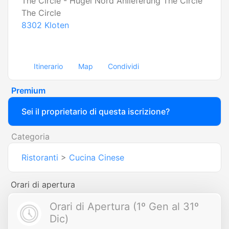
The Circle - Hügel Nord Anlieferung The Circle
The Circle
8302
Kloten
Itinerario
Map
Condividi
Premium
Sei il proprietario di questa iscrizione?
Categoria
Ristoranti
>
Cucina Cinese
Orari di apertura
Orari di Apertura (1º Gen al 31º
Dic)