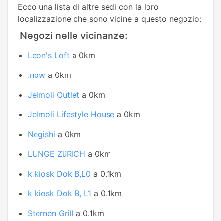
Ecco una lista di altre sedi con la loro
localizzazione che sono vicine a questo negozio:
Negozi nelle vicinanze:
Leon's Loft
a 0km
.now
a 0km
Jelmoli Outlet
a 0km
Jelmoli Lifestyle House
a 0km
Negishi
a 0km
LUNGE ZüRICH
a 0km
k kiosk Dok B,L0
a 0.1km
k kiosk Dok B, L1
a 0.1km
Sternen Grill
a 0.1km