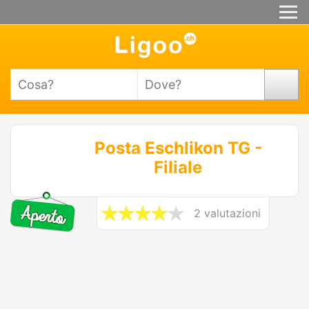
Posta Eschlikon TG -
Filiale
2 valutazioni