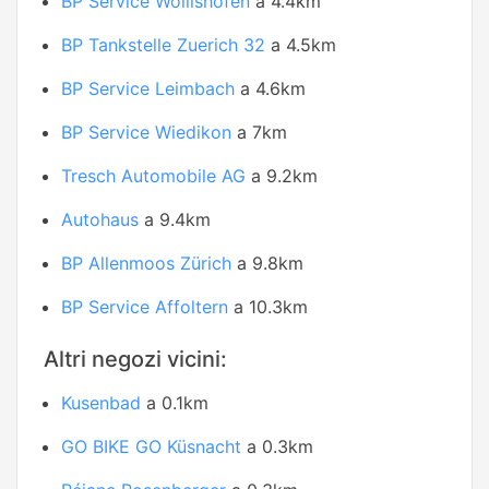
BP Service Wollishofen
a 4.4km
BP Tankstelle Zuerich 32
a 4.5km
BP Service Leimbach
a 4.6km
BP Service Wiedikon
a 7km
Tresch Automobile AG
a 9.2km
Autohaus
a 9.4km
BP Allenmoos Zürich
a 9.8km
BP Service Affoltern
a 10.3km
Altri negozi vicini:
Kusenbad
a 0.1km
GO BIKE GO Küsnacht
a 0.3km