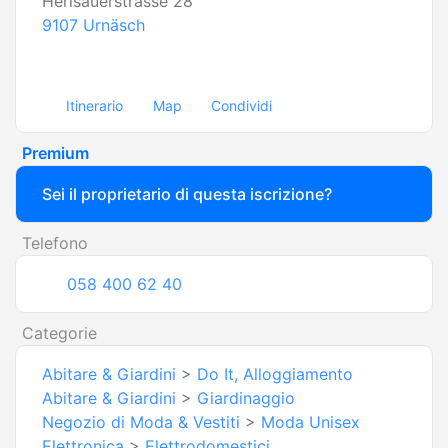
Herisauerstrasse 28
9107
Urnäsch
Itinerario
Map
Condividi
Premium
Sei il proprietario di questa iscrizione?
Telefono
058 400 62 40
Categorie
Abitare & Giardini
>
Do It, Alloggiamento
Abitare & Giardini
>
Giardinaggio
Negozio di Moda & Vestiti
>
Moda Unisex
Elettronica
>
Elettrodomestici