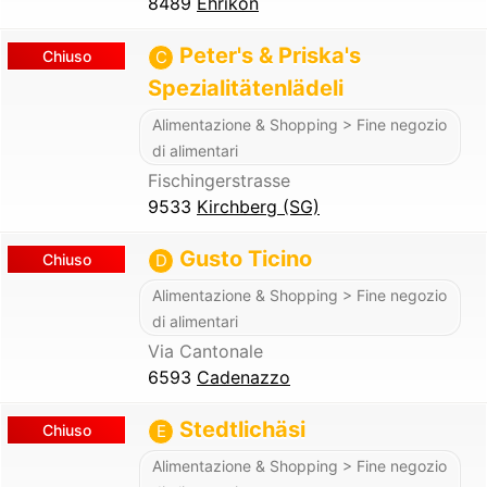
8489
Ehrikon
Peter's & Priska's
Chiuso
C
Spezialitätenlädeli
Alimentazione & Shopping > Fine negozio
di alimentari
Fischingerstrasse
9533
Kirchberg (SG)
Gusto Ticino
Chiuso
D
Alimentazione & Shopping > Fine negozio
di alimentari
Via Cantonale
6593
Cadenazzo
Stedtlichäsi
Chiuso
E
Alimentazione & Shopping > Fine negozio