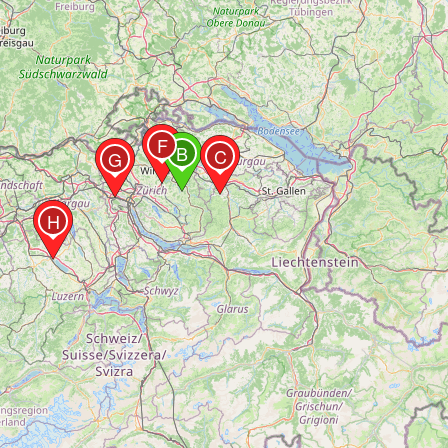
F
B
C
G
H