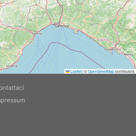
Leaflet
|
©
OpenStreetMap
contributors
ontattaci
mpressum