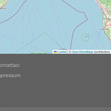
Leaflet
|
©
OpenStreetMap
contributors
ontattaci
mpressum