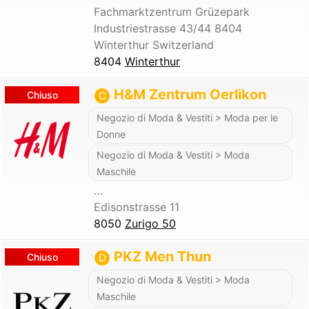
Fachmarktzentrum Grüzepark
Industriestrasse 43/44 8404
Winterthur Switzerland
8404
Winterthur
H&M Zentrum Oerlikon
Chiuso
C
Negozio di Moda & Vestiti > Moda per le
Donne
Negozio di Moda & Vestiti > Moda
Maschile
…
Edisonstrasse 11
8050
Zurigo 50
PKZ Men Thun
Chiuso
D
Negozio di Moda & Vestiti > Moda
Maschile