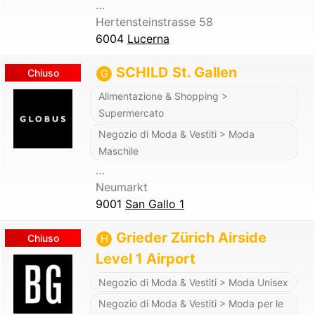
…
Hertensteinstrasse 58
6004
Lucerna
SCHILD St. Gallen
Chiuso
G
Alimentazione & Shopping >
Supermercato
Negozio di Moda & Vestiti > Moda
Maschile
…
Neumarkt
9001
San Gallo 1
Grieder Zürich Airside
Chiuso
H
Level 1 Airport
Negozio di Moda & Vestiti > Moda Unisex
Negozio di Moda & Vestiti > Moda per le