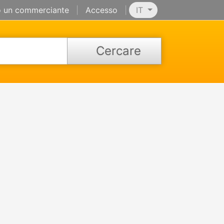
 un commerciante
|
Accesso
|
IT
Cercare