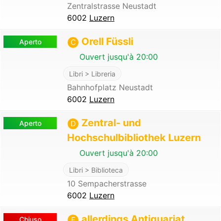
Zentralstrasse Neustadt
6002
Luzern
Orell Füssli
Aperto
C
Ouvert jusqu'à 20:00
Libri > Libreria
Bahnhofplatz Neustadt
6002
Luzern
Zentral- und
Aperto
D
Hochschulbibliothek Luzern
Ouvert jusqu'à 20:00
Libri > Biblioteca
10 Sempacherstrasse
6002
Luzern
allerdings Antiquariat
Chiuso
E