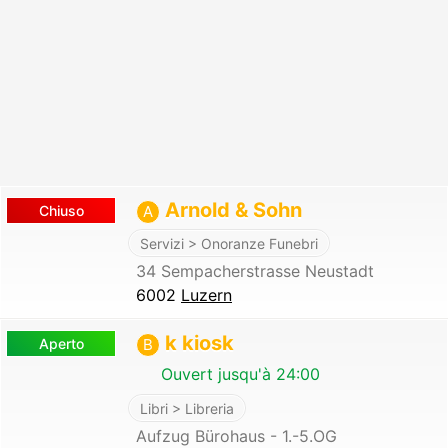
Arnold & Sohn
Chiuso
A
Servizi > Onoranze Funebri
34 Sempacherstrasse Neustadt
6002
Luzern
k kiosk
Aperto
B
Ouvert jusqu'à 24:00
Libri > Libreria
Aufzug Bürohaus - 1.-5.OG