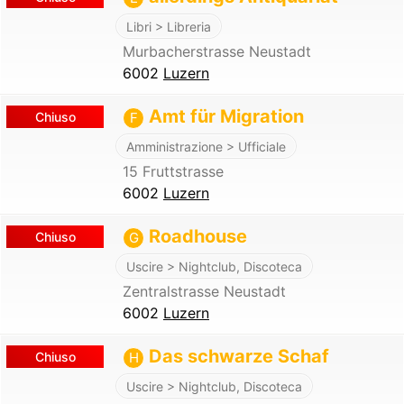
Libri > Libreria
Murbacherstrasse Neustadt
6002
Luzern
Amt für Migration
Chiuso
F
Amministrazione > Ufficiale
15 Fruttstrasse
6002
Luzern
Roadhouse
Chiuso
G
Uscire > Nightclub, Discoteca
Zentralstrasse Neustadt
6002
Luzern
Das schwarze Schaf
Chiuso
H
Uscire > Nightclub, Discoteca