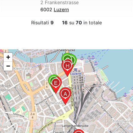
2 Frankenstrasse
6002
Luzern
Risultati
9
16
su
70
in totale
+
C
B
G
H
−
D
E
A