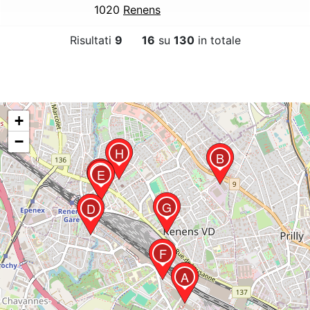
1020
Renens
Risultati
9
16
su
130
in totale
+
−
H
B
C
E
G
D
F
A