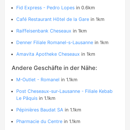
Fid Express - Pedro Lopes
in 0.6km
Café Restaurant Hôtel de la Gare
in 1km
Raiffeisenbank Cheseaux
in 1km
Denner Filiale Romanel-s-Lausanne
in 1km
Amavita Apotheke Cheseaux
in 1km
Andere Geschäfte in der Nähe:
M-Outlet - Romanel
in 1.1km
Post Cheseaux-sur-Lausanne - Filiale Kebab
Le Pâquis
in 1.1km
Pépinières Baudat SA
in 1.1km
Pharmacie du Centre
in 1.1km