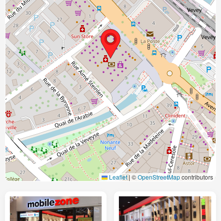
Leaflet
|
©
OpenStreetMap
contributors