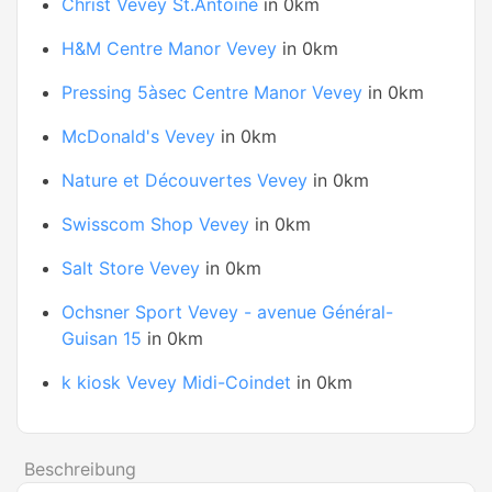
Christ Vevey St.Antoine
in 0km
H&M Centre Manor Vevey
in 0km
Pressing 5àsec Centre Manor Vevey
in 0km
McDonald's Vevey
in 0km
Nature et Découvertes Vevey
in 0km
Swisscom Shop Vevey
in 0km
Salt Store Vevey
in 0km
Ochsner Sport Vevey - avenue Général-
Guisan 15
in 0km
k kiosk Vevey Midi-Coindet
in 0km
Beschreibung