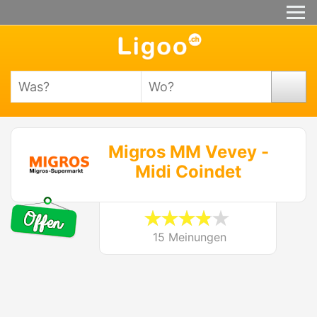
Migros MM Vevey -
Midi Coindet
15 Meinungen