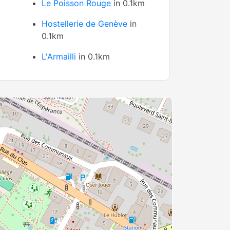
Le Poisson Rouge
in 0.1km
Hostellerie de Genève
in
0.1km
L'Armailli
in 0.1km