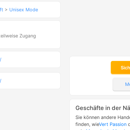
ft
>
Unisex Mode
 teilweise Zugang
/
Sic
/
Me
Geschäfte in der N
Sie können andere Hande
finden, wie
Vert Passion
d