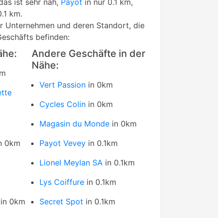
as ist sehr nah,
Payot
in nur 0.1 km,
0.1 km.
rer Unternehmen und deren Standort, die
Geschäfts befinden:
ähe:
Andere Geschäfte in der
Nähe:
km
Vert Passion
in 0km
ette
Cycles Colin
in 0km
Magasin du Monde
in 0km
n 0km
Payot Vevey
in 0.1km
Lionel Meylan SA
in 0.1km
Lys Coiffure
in 0.1km
in 0km
Secret Spot
in 0.1km