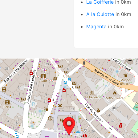
La Coifferie
in 0km
A la Culotte
in 0km
Magenta
in 0km