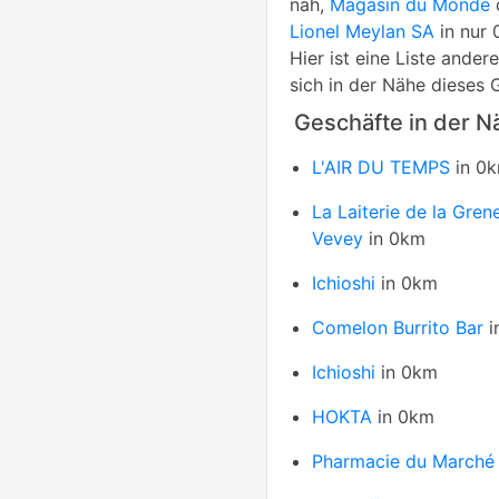
nah,
Magasin du Monde
d
Lionel Meylan SA
in nur 
Hier ist eine Liste ande
sich in der Nähe dieses 
Geschäfte in der N
L'AIR DU TEMPS
in 0
La Laiterie de la Gren
Vevey
in 0km
Ichioshi
in 0km
Comelon Burrito Bar
i
Ichioshi
in 0km
HOKTA
in 0km
Pharmacie du Marché