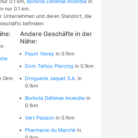
 nur 0.1 km,
Borbola Défense Incendie
in
in nur 0.1 km.
rer Unternehmen und deren Standort, die
Geschäfts befinden:
ähe:
Andere Geschäfte in der
Nähe:
km
Payot Vevey
in 0.1km
ette
Dom Tattoo Piercing
in 0.1km
n 0km
Droguerie Jaquet S.A.
in
0.1km
Borbola Défense Incendie
in
0.1km
Vert Passion
in 0.1km
Pharmacie du Marché
in
0.1km