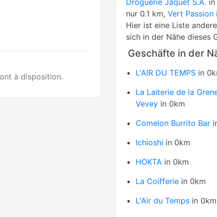
Droguerie Jaquet S.A.
in
nur 0.1 km,
Vert Passion
Hier ist eine Liste ande
sich in der Nähe dieses 
Geschäfte in der N
L'AIR DU TEMPS
in 0
ont à disposition.
La Laiterie de la Gren
Vevey
in 0km
Comelon Burrito Bar
i
Ichioshi
in 0km
HOKTA
in 0km
La Coifferie
in 0km
L'Air du Temps
in 0km