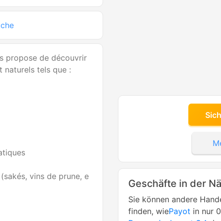
üche
s propose de découvrir
 naturels tels que :
Sic
Me
atiques
 (sakés, vins de prune, e
Geschäfte in der N
Sie können andere Hande
finden, wie
Payot
in nur 