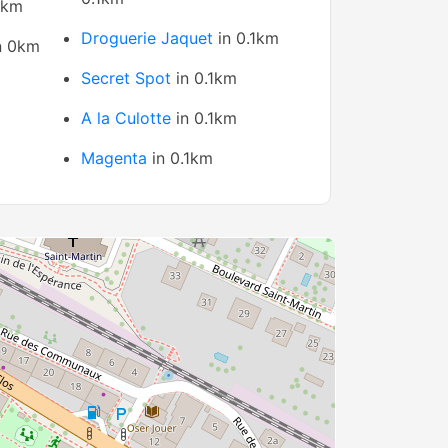
0km
Droguerie Jaquet
in 0.1km
n 0km
Secret Spot
in 0.1km
A la Culotte
in 0.1km
Magenta
in 0.1km