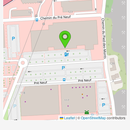
Leaflet
|
©
OpenStreetMap
contributors